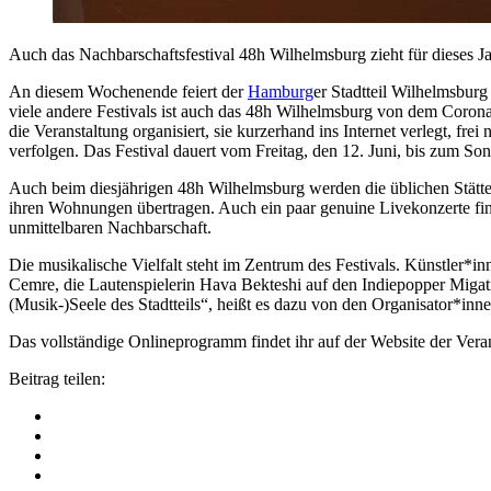
Auch das Nachbarschaftsfestival 48h Wilhelmsburg zieht für dieses Ja
An diesem Wochenende feiert der
Hamburg
er Stadtteil Wilhelmsburg
viele andere Festivals ist auch das 48h Wilhelmsburg von dem Corona
die Veranstaltung organisiert, sie kurzerhand ins Internet verlegt, 
verfolgen. Das Festival dauert vom Freitag, den 12. Juni, bis zum Son
Auch beim diesjährigen 48h Wilhelmsburg werden die üblichen Stätte
ihren Wohnungen übertragen. Auch ein paar genuine Livekonzerte finden
unmittelbaren Nachbarschaft.
Die musikalische Vielfalt steht im Zentrum des Festivals. Künstler*in
Cemre, die Lautenspielerin Hava Bekteshi auf den Indiepopper Migati.
(Musik-)Seele des Stadtteils“, heißt es dazu von den Organisator*inne
Das vollständige Onlineprogramm findet ihr auf der Website der Veran
Beitrag teilen: