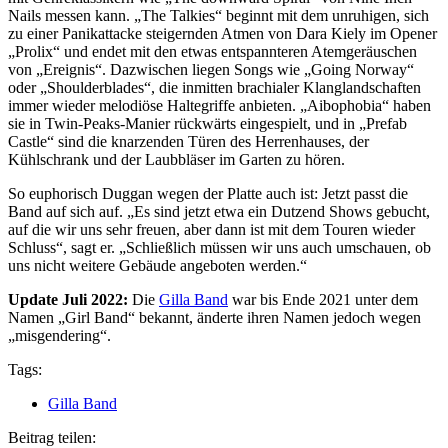
Nails messen kann. „The Talkies“ beginnt mit dem unruhigen, sich
zu einer Panikattacke steigernden Atmen von Dara Kiely im Opener
„Prolix“ und endet mit den etwas entspannteren Atemgeräuschen
von „Ereignis“. Dazwischen liegen Songs wie „Going Norway“
oder „Shoulderblades“, die inmitten brachialer Klanglandschaften
immer wieder melodiöse Haltegriffe anbieten. „Aibophobia“ haben
sie in Twin-Peaks-Manier rückwärts eingespielt, und in „Prefab
Castle“ sind die knarzenden Türen des Herrenhauses, der
Kühlschrank und der Laubbläser im Garten zu hören.
So euphorisch Duggan wegen der Platte auch ist: Jetzt passt die
Band auf sich auf. „Es sind jetzt etwa ein Dutzend Shows gebucht,
auf die wir uns sehr freuen, aber dann ist mit dem Touren wieder
Schluss“, sagt er. „Schließlich müssen wir uns auch umschauen, ob
uns nicht weitere Gebäude angeboten werden.“
Update Juli 2022:
Die
Gilla Band
war bis Ende 2021 unter dem
Namen „Girl Band“ bekannt, änderte ihren Namen jedoch wegen
„misgendering“.
Tags:
Gilla Band
Beitrag teilen: