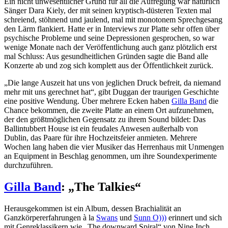
Ein nicht unwesentlicher Grund für all die Aufregung war natürlich
Sänger Dara Kiely, der mit seinen kryptisch-düsteren Texten mal
schreiend, stöhnend und jaulend, mal mit monotonem Sprechgesang
den Lärm flankiert. Hatte er in Interviews zur Platte sehr offen über
psychische Probleme und seine Depressionen gesprochen, so war
wenige Monate nach der Veröffentlichung auch ganz plötzlich erst
mal Schluss: Aus gesundheitlichen Gründen sagte die Band alle
Konzerte ab und zog sich komplett aus der Öffentlichkeit zurück.
„Die lange Auszeit hat uns von jeglichen Druck befreit, da niemand
mehr mit uns gerechnet hat“, gibt Duggan der traurigen Geschichte
eine positive Wendung. Über mehrere Ecken haben
Gilla Band
die
Chance bekommen, die zweite Platte an einem Ort aufzunehmen,
der den größtmöglichen Gegensatz zu ihrem Sound bildet: Das
Ballintubbert House ist ein feudales Anwesen außerhalb von
Dublin, das Paare für ihre Hochzeitsfeier anmieten. Mehrere
Wochen lang haben die vier Musiker das Herrenhaus mit Unmengen
an Equipment in Beschlag genommen, um ihre Soundexperimente
durchzuführen.
Gilla Band
: „The Talkies“
Herausgekommen ist ein Album, dessen Brachialität an
Ganzkörpererfahrungen à la
Swans
und
Sunn O)))
erinnert und sich
mit Genreklassikern wie „The downward Spiral“ von Nine Inch