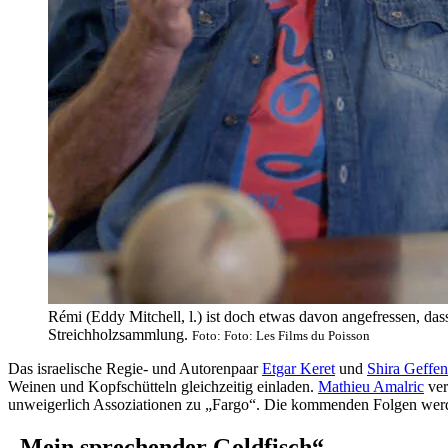
Rémi (Eddy Mitchell, l.) ist doch etwas davon angefressen, dass
Streichholzsammlung.
Foto: Foto: Les Films du Poisson
Das israelische Regie- und Autorenpaar
Etgar Keret
und
Shira Geffen
Weinen und Kopfschütteln gleichzeitig einladen.
Mathieu Amalric
ver
unweigerlich Assoziationen zu „Fargo“. Die kommenden Folgen werden
„Mein sprechender Goldfisch“