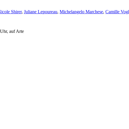
icole Shirer
,
Juliane Lepoureau
,
Michelangelo Marchese
,
Camille Vogl
Uhr, auf Arte