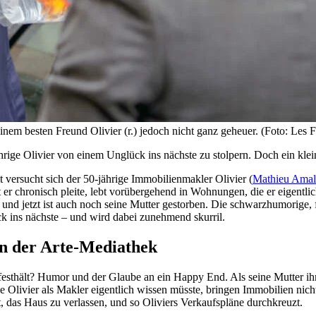
seinem besten Freund Olivier (r.) jedoch nicht ganz geheuer. (Foto: Les 
hrige Olivier von einem Unglück ins nächste zu stolpern. Doch ein klei
 versucht sich der 50-jährige Immobilienmakler Olivier (
Mathieu Amal
 er chronisch pleite, lebt vorübergehend in Wohnungen, die er eigentlic
r und jetzt ist auch noch seine Mutter gestorben. Die schwarzhumorige,
ck ins nächste – und wird dabei zunehmend skurril.
in der Arte-Mediathek
 festhält? Humor und der Glaube an ein Happy End. Als seine Mutter ih
Olivier als Makler eigentlich wissen müsste, bringen Immobilien nich
rt, das Haus zu verlassen, und so Oliviers Verkaufspläne durchkreuzt.