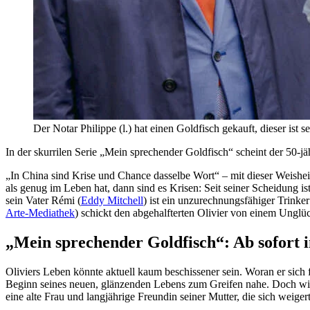
Der Notar Philippe (l.) hat einen Goldfisch gekauft, dieser ist 
In der skurrilen Serie „Mein sprechender Goldfisch“ scheint der 50-jä
„In China sind Krise und Chance dasselbe Wort“ – mit dieser Weisheit
als genug im Leben hat, dann sind es Krisen: Seit seiner Scheidung ist
sein Vater Rémi (
Eddy Mitchell
) ist ein unzurechnungsfähiger Trinke
Arte-Mediathek
) schickt den abgehalfterten Olivier von einem Unglü
„Mein sprechender Goldfisch“: Ab sofort 
Oliviers Leben könnte aktuell kaum beschissener sein. Woran er sich
Beginn seines neuen, glänzenden Lebens zum Greifen nahe. Doch wie 
eine alte Frau und langjährige Freundin seiner Mutter, die sich weige