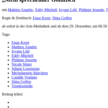
mit
Mathieu Amalric
,
Eddy Mitchell
,
Ixyane Lété
,
Philippe Jeusette
,
N
Regie & Drehbuch:
Etgar Keret
,
Shira Geffen
ab sofort in der Arte-Mediathek und ab dem 29. Dezember, um 00.50 
Tags:
Etgar Keret
Mathieu Amalric
Ixyane Lété
Eddy Mitchell
Philippe Jeusette
Nicole Shirer
Juliane Lepoureau
Michelangelo Marchese
Camille Voglaire
Shira Geffen
Tragikomödie
Beitrag teilen: