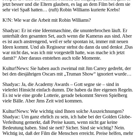
jetzt besser und die Eltern glauben, es lag an dem Film bei dem sie
sehr viel Spaß hatten… (ruft) Robin Williams kurierte Krebs!
K!N: Wie war die Arbeit mit Robin Williams?
Shadyac: Er ist eine Ideenmaschine, die ununterbrochen läuft. Er
unterhält den gesamten Set, auch wenn die Kameras aus sind. Aber
es ist auch anstrengend, weil er sehr spontan ist, immer mit neuen
Ideen kommt. Und als Regisseur stehst du dann da und denkst ‚Das
war nicht das, was ich mir vorgestellt hatte, was mache ich jetzt
damit?‘ Aber daraus entstehen auch tolle Momente.
Kultur!News: Sie haben auch zweimal mit Jim Carrey gedreht, der
bei den diesjährigen Oscars mit „Truman Show“ ignoriert wurde…
Shadyac: Ja, die Academy Awards – Gott segne sie – sind in
vielerlei Hinsicht einfach dumm. Die haben da ihre eigenen Regeln.
Es ist wie eine große Lotterie, gerade bekommt Steven Spielberg
viele Bälle. Aber Jims Zeit wird kommen.
Kultur!News: Wie wichtig sind Ihnen solche Auszeichnungen?
Shadyac: Um ganz ehrlich zu sein, ich habe bei der Golden Globe-
Verleihung gemerkt, daß Preise kaum, wenn nicht gar keine
Bedeutung haben. Sind sie nett? Sicher. Sind sie wichtig? Nein.
Wichtig ist, daß der Film die Menschen erreicht. Preise helfen, mehr