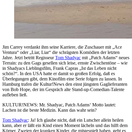
Jim Carrey verdankt ihm seine Karriere, die Zuschauer mit „Ace
Ventura“ oder „Liar, Liar“ die schrägsten Komödien der letzten
Jahre. Jetzt betritt Regisseur
Tom Shadyac
mit „Patch Adams“ neues
Terrain: zu den Gags gesellen sich leise, ernste Zwischentöne – wie
in Shadyacs Lieblingsfilm, Frank Capras „Ist das Leben nicht
schön?“. In den USA hatte er damit so großen Erfolg, daß es
Überlegungen gibt, dem Kinofilm eine Serie folgen zu lassen. In
Hamburg trafen die Kultur!News den einst jüngsten Gaglieferanten
von Bob Hope, der im Gespräch alte Stand-up-Comedian-Talente
aufleben ließ.
KULTUR!NEWS: Mr. Shadyac, Patch Adams‘ Motto lautet:
Lachen ist die beste Medizin. Kann das wahr sein?
Tom Shadyac
: Ja! Ich glaube nicht, daß ein Lutscher allein heilen
kann, aber er läßt ein Kind einen Moment lächeln und das hilft dem
Körper. Zweien der kranken Kinder, die mitgespielt haben, geht es