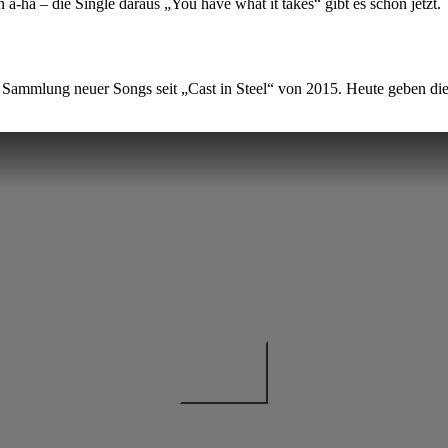
-ha – die Single daraus „You have what it takes“ gibt es schon jetzt.
ste Sammlung neuer Songs seit „Cast in Steel“ von 2015. Heute geben d