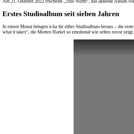
Am 21. Oktober 2022 erscheint „True North“, das aktuelle Album von a
Erstes Studioalbum seit sieben Jahren
In einem Monat bringen a-ha ihr elftes Studioalbum heraus – die er
what it takes“, die Morten Harket so emotional wie selten zuvor zeigt.