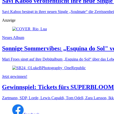
Savi Kaboo veröffentlicht ihre neue Singl
Savi Kaboo besingt in ihrer neuen Single „Soulmate“ die Zerrissenhei
Anzeige
Neues Album
Sonnige Sommervibes: „Esquina do Sol" v
Mari Froes singt auf ihre Debütalbum „Esquina do Sol“ über das Leben
Jetzt gewinnen!
Gewinnspiel: Tickets fürs SUPERBLOOM 
Zartmann, SDP, Lorde, Lewis Capaldi, Tom Odell, Zara Larsson, Ikk