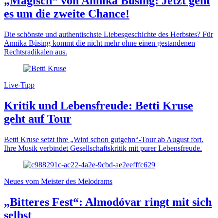
„Magisch“ von Annika Büsing: Jetzt geht
es um die zweite Chance!
Die schönste und authentischste Liebesgeschichte des Herbstes? Für
Annika Büsing kommt die nicht mehr ohne einen gestandenen
Rechtsradikalen aus.
Live-Tipp
Kritik und Lebensfreude: Betti Kruse
geht auf Tour
Betti Kruse setzt ihre „Wird schon gutgehn“-Tour ab August fort.
Ihre Musik verbindet Gesellschaftskritik mit purer Lebensfreude.
Neues vom Meister des Melodrams
„Bitteres Fest“: Almodóvar ringt mit sich
selbst