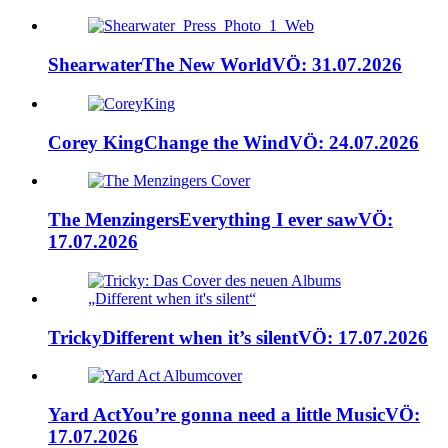
Shearwater
The New World
VÖ: 31.07.2026
Corey King
Change the Wind
VÖ: 24.07.2026
The Menzingers
Everything I ever saw
VÖ:
17.07.2026
Tricky
Different when it’s silent
VÖ: 17.07.2026
Yard Act
You’re gonna need a little Music
VÖ:
17.07.2026