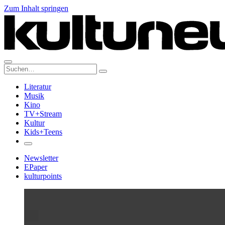
Zum Inhalt springen
Suche:
Literatur
Musik
Kino
TV+Stream
Kultur
Kids+Teens
Newsletter
EPaper
kulturpoints