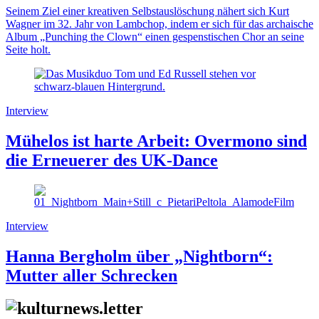
Seinem Ziel einer kreativen Selbstauslöschung nähert sich Kurt
Wagner im 32. Jahr von Lambchop, indem er sich für das archaische
Album „Punching the Clown“ einen gespenstischen Chor an seine
Seite holt.
Interview
Mühelos ist harte Arbeit: Overmono sind
die Erneuerer des UK-Dance
Interview
Hanna Bergholm über „Nightborn“:
Mutter aller Schrecken