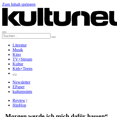
Zum Inhalt springen
Suche:
Literatur
Musik
Kino
TV+Stream
Kultur
Kids+Teens
Newsletter
EPaper
kulturpoints
Review
|
HipHop
„Morgen werde ich mich dafür hassen“