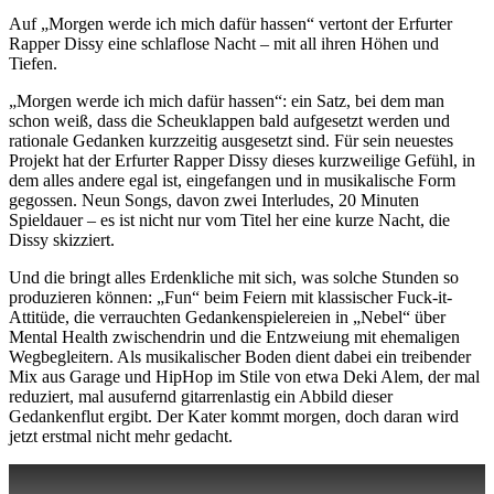
Auf „Morgen werde ich mich dafür hassen“ vertont der Erfurter
Rapper Dissy eine schlaflose Nacht – mit all ihren Höhen und
Tiefen.
„Morgen werde ich mich dafür hassen“: ein Satz, bei dem man
schon weiß, dass die Scheuklappen bald aufgesetzt werden und
rationale Gedanken kurzzeitig ausgesetzt sind. Für sein neuestes
Projekt hat der Erfurter Rapper Dissy dieses kurzweilige Gefühl, in
dem alles andere egal ist, eingefangen und in musikalische Form
gegossen. Neun Songs, davon zwei Interludes, 20 Minuten
Spieldauer – es ist nicht nur vom Titel her eine kurze Nacht, die
Dissy skizziert.
Und die bringt alles Erdenkliche mit sich, was solche Stunden so
produzieren können: „Fun“ beim Feiern mit klassischer Fuck-it-
Attitüde, die verrauchten Gedankenspielereien in „Nebel“ über
Mental Health zwischendrin und die Entzweiung mit ehemaligen
Wegbegleitern. Als musikalischer Boden dient dabei ein treibender
Mix aus Garage und HipHop im Stile von etwa Deki Alem, der mal
reduziert, mal ausufernd gitarrenlastig ein Abbild dieser
Gedankenflut ergibt. Der Kater kommt morgen, doch daran wird
jetzt erstmal nicht mehr gedacht.