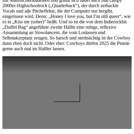
mit Männlichkeitsidealen und gönnt sich dabei auch mal campy
2000er-Highschoolrock („Quarterback“), der durch zerhackte
Vocals und alle Pitcheffekte, die der Computer nur hergibt,
eingerissen wird. Denn: „Honey I love you, but I’m still queer“, wie
es in „Kiss me (sober)“ heißt. Und so ist die von dem Indierockhit
„Duffel Bag“ angeführte zweite Hälfte eine ruhige, reflexive
Ansammlung an Slowdancern, die vom Loslassen und
Selbstakzeptanz zeugen. So harsch und streitsüchtig ist der Cowboy
dann eben doch nicht. Oder eher: Cowboys dürfen 2025 die Pistole
gerne auch mal im Halfter lassen.