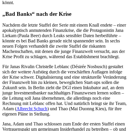
könnt.
„Bad Banks“ nach der Krise
Nachdem die letzte Staffel der Serie mit einem Knall endete – einer
apokalyptisch anmutenden Finanzkrise, die die Protagonistin Jana
Liekam (Paula Beer) durch Leaks sensibler Daten herbeiführte –
könnte es bei Bad Banks gerade nicht spannender sein. In sechs
neuen Folgen verhandelt die zweite Staffel die riskanten
Machenschaften, mit denen die junge Finanzwelt versucht, aus der
Krise Profit zu schlagen, während das Establishment brachliegt.
Für Janas Rivalin Christelle Leblanc (Désirée Nosbusch) gestaltet
sich der weitere Aufstieg durch die verschärften Auflagen infolge
der Krise schwer. Digitalisierung und eine strukturelle Veränderung
der Finanzwelt hin zu kleinen, beweglichen Start-ups sollen die
Zukunft sein. In Berlin zieht die DGI einen Inkubator auf, an dem
junge Investmentbanker nachhaltiges Finanzwesen lernen sollen –
die Leitung soll Jana übernehmen, die allerdings noch eine
Rechnung mit Leblanc offen hat. Und natürlich bringt sie ihr Team,
Adam (
Albrecht Schuch
) und Thao (Mai Duonng Kieu), für ihre
eigenen Pläne in Stellung.
Jana, Adam und Thao schlossen zum Ende der ersten Staffel einen
Vertrauenspakt um gemeinsam Insiderhandel zu betreiben – ob und