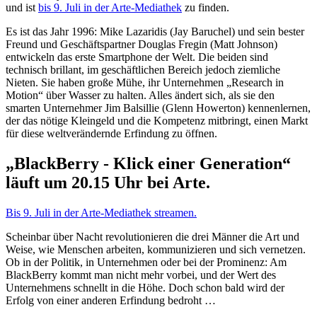
und ist
bis 9. Juli in der Arte-Mediathek
zu finden.
Es ist das Jahr 1996: Mike Lazaridis (Jay Baruchel) und sein bester
Freund und Geschäftspartner Douglas Fregin (Matt Johnson)
entwickeln das erste Smartphone der Welt. Die beiden sind
technisch brillant, im geschäftlichen Bereich jedoch ziemliche
Nieten. Sie haben große Mühe, ihr Unternehmen „Research in
Motion“ über Wasser zu halten. Alles ändert sich, als sie den
smarten Unternehmer Jim Balsillie (Glenn Howerton) kennenlernen,
der das nötige Kleingeld und die Kompetenz mitbringt, einen Markt
für diese weltverändernde Erfindung zu öffnen.
„BlackBerry - Klick einer Generation“
läuft um 20.15 Uhr bei Arte.
Bis 9. Juli in der Arte-Mediathek streamen.
Scheinbar über Nacht revolutionieren die drei Männer die Art und
Weise, wie Menschen arbeiten, kommunizieren und sich vernetzen.
Ob in der Politik, in Unternehmen oder bei der Prominenz: Am
BlackBerry kommt man nicht mehr vorbei, und der Wert des
Unternehmens schnellt in die Höhe. Doch schon bald wird der
Erfolg von einer anderen Erfindung bedroht …