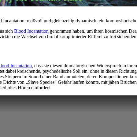
Incantation: maßvoll und gleichzeitig dynamisch, ein kompositorische
das sich
Blood Incantation
genommen haben, um ihren kosmischen Death 
rkten die Wechsel von brutal komprimierter Rifferei zu frei stehenden 
lood Incantation
, dass sie diesen dramaturgischen Widerspruch in ihrem
echtet dabei kreischende, psychedelische Soli ein, ohne in diesen Rich
hes Stolpern im Sound einer Band anmuteten, deren Kompositionen kurz h
he Dichte von „Slave Species“ Gefahr laufen könnte, mit jähen Brüchen 
derholtes Hören einfordert.