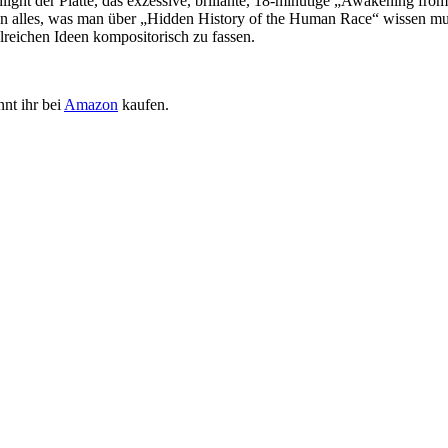
ight der Platte, das exzessive, brillante, 18-minütige „Awakening from
schon alles, was man über „Hidden History of the Human Race“ wissen m
lreichen Ideen kompositorisch zu fassen.
nt ihr bei
Amazon
kaufen.