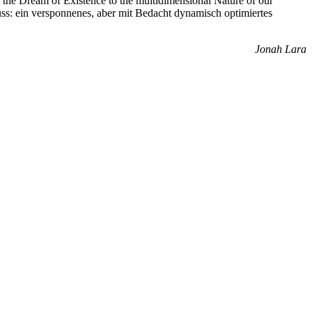
 the Dream of Existence to the multidimensional Nature of our
uss: ein versponnenes, aber mit Bedacht dynamisch optimiertes
Jonah Lara