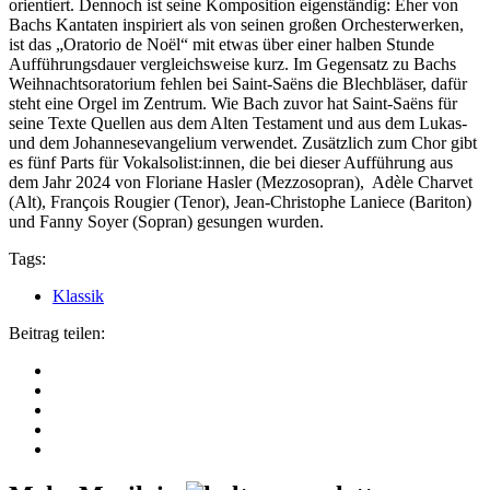
orientiert. Dennoch ist seine Komposition eigenständig: Eher von
Bachs Kantaten inspiriert als von seinen großen Orchesterwerken,
ist das „Oratorio de Noël“ mit etwas über einer halben Stunde
Aufführungsdauer vergleichsweise kurz. Im Gegensatz zu Bachs
Weihnachtsoratorium fehlen bei Saint-Saëns die Blechbläser, dafür
steht eine Orgel im Zentrum. Wie Bach zuvor hat Saint-Saëns für
seine Texte Quellen aus dem Alten Testament und aus dem Lukas-
und dem Johannesevangelium verwendet. Zusätzlich zum Chor gibt
es fünf Parts für Vokalsolist:innen, die bei dieser Aufführung aus
dem Jahr 2024 von Floriane Hasler (Mezzosopran), Adèle Charvet
(Alt), François Rougier (Tenor), Jean-Christophe Laniece (Bariton)
und Fanny Soyer (Sopran) gesungen wurden.
Tags:
Klassik
Beitrag teilen: