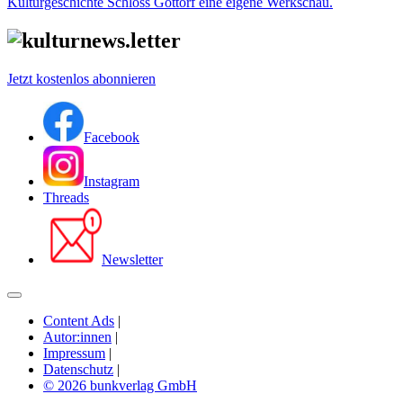
Kulturgeschichte Schloss Gottorf eine eigene Werkschau.
Jetzt kostenlos abonnieren
Facebook
Instagram
Threads
Newsletter
Content Ads
|
Autor:innen
|
Impressum
|
Datenschutz
|
© 2026 bunkverlag GmbH