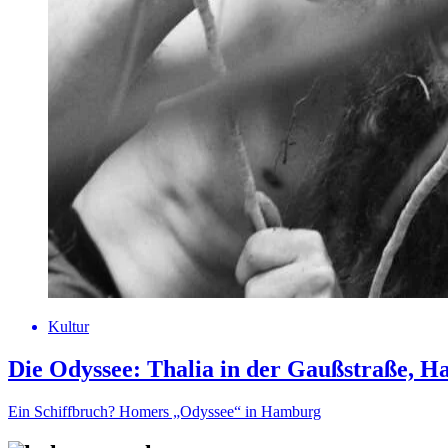
Kultur
Die Odyssee: Thalia in der Gaußstraße, 
Ein Schiffbruch? Homers „Odyssee“ in Hamburg