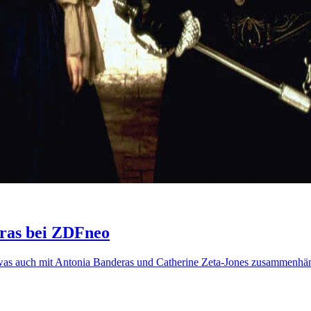
eras bei ZDFneo
 – was auch mit Antonia Banderas und Catherine Zeta-Jones zusammenh