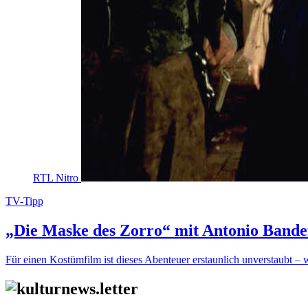
RTL Nitro
TV-Tipp
„Die Maske des Zorro“ mit Antonio Band
Für einen Kostümfilm ist dieses Abenteuer erstaunlich unverstaubt