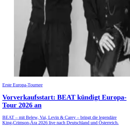
Erste Europa-Tournee
Vorverkaufsstart: BEAT kündigt Europa-
Tour 2026 an
BEAT – mit Belew, Vai, Levin & Carey – bringt die legendäre
King-Crimson-Ära 2026 live nach Deutschland und Österreich.