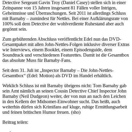
Detective Sergeant Gavin Troy (Daniel Casey) stellen sich in einer
Zeitspanne von 15 Jahren insgesamt 81 Fällen voller Intrigen,
Geheimnisse und Überraschungen. Seit 2011 ist allerdings Schluss
mit Barnaby – zumindest für Nettles. Bei einer Aufklärungsrate von
100% soll dem Detective der wohlverdiente Ruhestand aber auch
gegönnt sein.
Zum gebührenden Abschluss veröffentlicht Edel nun das DVD-
Gesamtpaket mit allen John-Nettles-Folgen inklusive diverser Extras
wie Interviews, einem Booklet, einem Episodenguide, dem
Soundtrack und verschiedenen Featurettes. Damit ist die Gesamtbox
das absolute Muss für Barnaby-Fans.
Seit dem 31. Juli ist „Inspector Barnaby – Die John-Nettles-
Gesamtbox“ (Edel: Motion) als DVD im Handel erhältlich.
Wirklich Schluss ist mit Barnaby übrigens nicht: Tom Barnaby gab
sein Amt nämlich an seinen Cousin Detective Chief Inspector John
Barnaby (Neil Dudgeon) weiter, der von nun an nach den Leichen
in den Kellern der Midsomer-Einwohner sucht. Das heißt, auch
weiterhin dürfen sich Krimifans auf kluge, ruhige Ermittlungsarbeit
und feinen britischen Humor freuen. (sho)
Beitrag teilen: