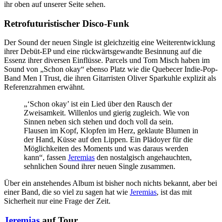
ihr oben auf unserer Seite sehen.
Retrofuturistischer Disco-Funk
Der Sound der neuen Single ist gleichzeitig eine Weiterentwicklung
ihrer Debüt-EP und eine rückwärtsgewandte Besinnung auf die
Essenz ihrer diversen Einflüsse. Parcels und Tom Misch haben im
Sound von „Schon okay“ ebenso Platz wie die Quebecer Indie-Pop-
Band Men I Trust, die ihren Gitarristen
Oliver Sparkuhle explizit als
Referenzrahmen erwähnt.
„‘Schon okay’ ist ein Lied über den Rausch der
Zweisamkeit. Willenlos und gierig zugleich. Wie von
Sinnen neben sich stehen und doch voll da sein.
Flausen im Kopf, Klopfen im Herz, geklaute Blumen in
der Hand, Küsse auf den Lippen. Ein Plädoyer für die
Möglichkeiten des Moments und was daraus werden
kann“, fassen
Jeremias
den nostalgisch angehauchten,
sehnlichen Sound ihrer neuen Single zusammen.
Über ein anstehendes Album ist bisher noch nichts bekannt, aber bei
einer Band, die so viel zu sagen hat wie
Jeremias
, ist das mit
Sicherheit nur eine Frage der Zeit.
Jeremias
auf Tour