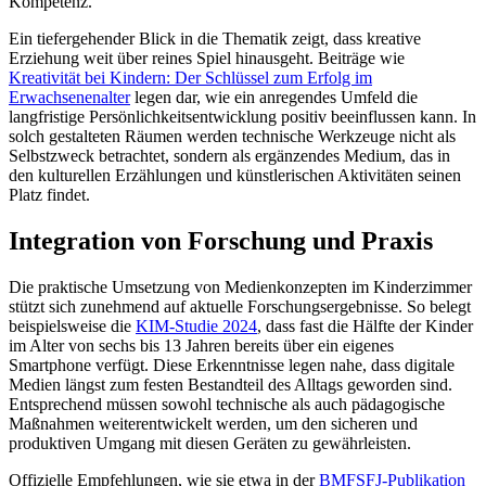
Kompetenz.
Ein tiefergehender Blick in die Thematik zeigt, dass kreative
Erziehung weit über reines Spiel hinausgeht. Beiträge wie
Kreativität bei Kindern: Der Schlüssel zum Erfolg im
Erwachsenenalter
legen dar, wie ein anregendes Umfeld die
langfristige Persönlichkeitsentwicklung positiv beeinflussen kann. In
solch gestalteten Räumen werden technische Werkzeuge nicht als
Selbstzweck betrachtet, sondern als ergänzendes Medium, das in
den kulturellen Erzählungen und künstlerischen Aktivitäten seinen
Platz findet.
Integration von Forschung und Praxis
Die praktische Umsetzung von Medienkonzepten im Kinderzimmer
stützt sich zunehmend auf aktuelle Forschungsergebnisse. So belegt
beispielsweise die
KIM‑Studie 2024
, dass fast die Hälfte der Kinder
im Alter von sechs bis 13 Jahren bereits über ein eigenes
Smartphone verfügt. Diese Erkenntnisse legen nahe, dass digitale
Medien längst zum festen Bestandteil des Alltags geworden sind.
Entsprechend müssen sowohl technische als auch pädagogische
Maßnahmen weiterentwickelt werden, um den sicheren und
produktiven Umgang mit diesen Geräten zu gewährleisten.
Offizielle Empfehlungen, wie sie etwa in der
BMFSFJ‑Publikation