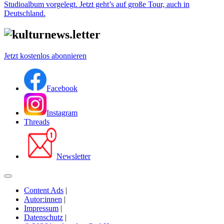
Studioalbum vorgelegt. Jetzt geht’s auf große Tour, auch in
Deutschland.
Jetzt kostenlos abonnieren
Facebook
Instagram
Threads
Newsletter
Content Ads
|
Autor:innen
|
Impressum
|
Datenschutz
|