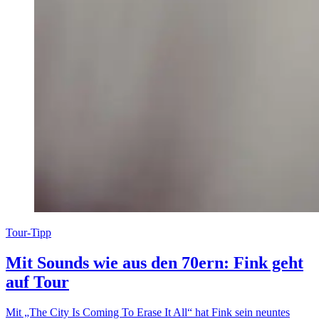
Tour-Tipp
Mit Sounds wie aus den 70ern: Fink geht
auf Tour
Mit „The City Is Coming To Erase It All“ hat Fink sein neuntes