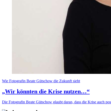
Wie Fotografin Beate Gütschow die Zukunft sieht
„Wir könnten die Krise nutzen…“
Die Fotografin Beate Gütschow glaubt daran, dass die Krise auch pos