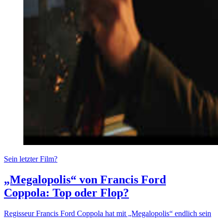
Sein letzter Film?
„Megalopolis“ von Francis Ford
Coppola: Top oder Flop?
Regisseur Francis Ford Coppola hat mit „Megalopolis“ endlich sein