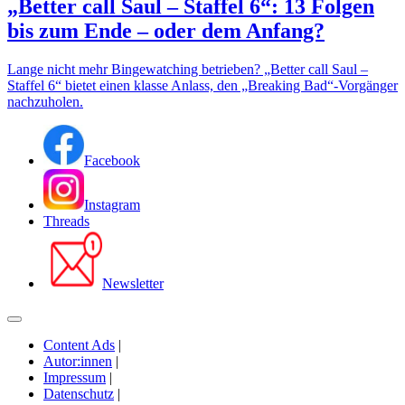
„Better call Saul – Staffel 6“: 13 Folgen
bis zum Ende – oder dem Anfang?
Lange nicht mehr Bingewatching betrieben? „Better call Saul –
Staffel 6“ bietet einen klasse Anlass, den „Breaking Bad“-Vorgänger
nachzuholen.
Facebook
Instagram
Threads
Newsletter
Content Ads
|
Autor:innen
|
Impressum
|
Datenschutz
|