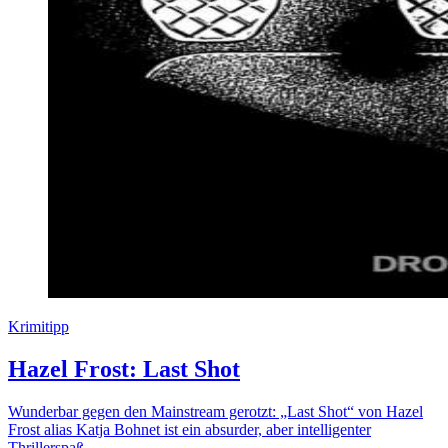
Krimitipp
Hazel Frost: Last Shot
Wunderbar gegen den Mainstream gerotzt: „Last Shot“ von Hazel
Frost alias Katja Bohnet ist ein absurder, aber intelligenter
Thrillerspaß