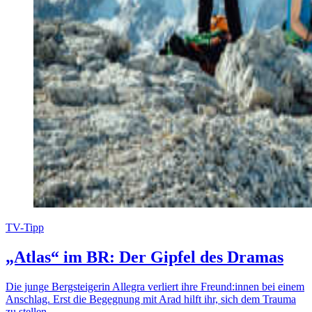
TV-Tipp
„Atlas“ im BR: Der Gipfel des Dramas
Die junge Bergsteigerin Allegra verliert ihre Freund:innen bei einem
Anschlag. Erst die Begegnung mit Arad hilft ihr, sich dem Trauma
zu stellen.