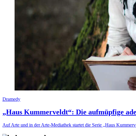
Dramedy
„Haus Kummerveldt“: Die aufmüpfige adel
Auf Arte und in der Arte-Mediathek startet die Serie „Haus Kummerve