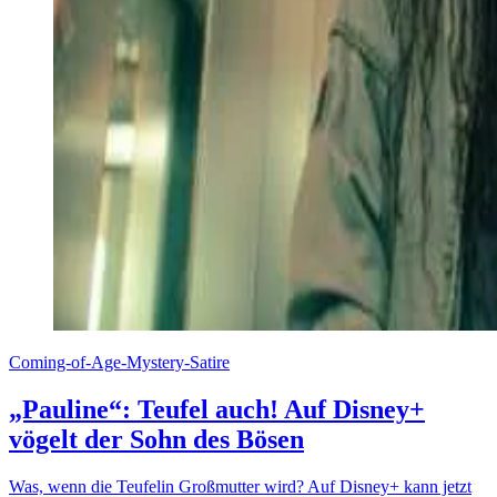
Coming-of-Age-Mystery-Satire
„Pauline“: Teufel auch! Auf Disney+
vögelt der Sohn des Bösen
Was, wenn die Teufelin Großmutter wird? Auf Disney+ kann jetzt