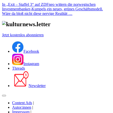
In „Exit – Staffel 3“ auf ZDFneo wittern die norwegischen
Investmentbanker-Kumpels ein neues, grünes Geschäftsmodell.
Wäre da bloß nicht diese nervige Realität …
Jetzt kostenlos abonnieren
Facebook
Instagram
Threads
Newsletter
Content Ads
|
Autor:innen
|
Impressum
|