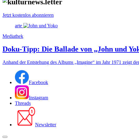
Jetzt kostenlos abonnieren
arte
Mediathek
Doku-Tipp: Die Ballade von „John und Yo
Anhand der Entstehung des Albums „Imagine“ im Jahr 1971 zeigt der 
Facebook
Instagram
Threads
Newsletter