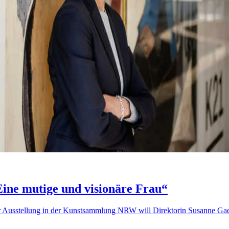
ne mutige und visionäre Frau“
r Ausstellung in der Kunstsammlung NRW will Direktorin Susanne Gaen