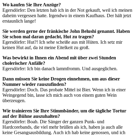
Wo kaufen Sie Ihre Anzüge?
Egersdörfer: Den letzten hab ich in der Not gekauft, weil ich meinen
daheim vergessen hatte. Irgendwo in einem Kaufhaus. Der hält jetzt
erstaunlich lange!
Sie werden gerne der fränkische John Belushi genannt. Haben
Sie schon mal daran gedacht, Hut zu tragen?
Egersdörfer: Hut?! Ich sehe scheiße aus mit Hüten. Ich setz mir
keinen Hut auf, da ist meine Eitelkeit zu groß.
Was bewirkt in Ihnen ein Abend mit über zwei Stunden
cholerischer Anfälle?
Egersdörfer: Ich bin danach lammfromm. Und ausgeglichen.
Dann müssen Sie keine Drogen einnehmen, um aus dieser
Nummer wieder rauszufinden?
Egersdörfer: Doch. Das probate Mittel ist Bier. Wenn ich in einer
Weingegend bin, lasse ich mich auch von einem guten Wein
überzeugen.
Wie trainieren Sie Ihre Stimmbänder, um die tägliche Tortur
auf der Bühne auszuhalten?
Egersdörfer: Boah. Die Sänger der ganzen Punk- und
Hardcorebands, die viel mehr brüllen als ich, haben ja auch alle
keine Gesangsausbildung. Auch ich hab keine genossen, und ich