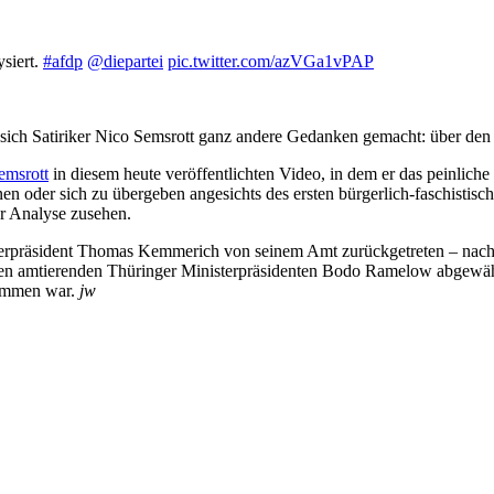
ysiert.
#afdp
@diepartei
pic.twitter.com/azVGa1vPAP
sich Satiriker Nico Semsrott ganz andere Gedanken gemacht: über den R
emsrott
in diesem heute veröffentlichten Video, in dem er das peinlich
en oder sich zu übergeben angesichts des ersten bürgerlich-faschistisc
r Analyse zusehen.
terpräsident Thomas Kemmerich von seinem Amt zurückgetreten – nach 
en amtierenden Thüringer Ministerpräsidenten Bodo Ramelow abgewäh
kommen war.
jw