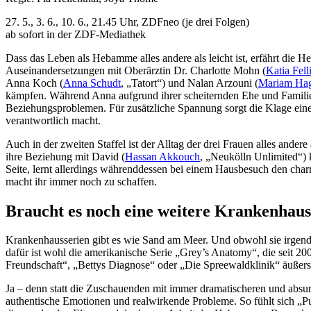
27. 5., 3. 6., 10. 6., 21.45 Uhr, ZDFneo (je drei Folgen)
ab sofort in der ZDF-Mediathek
Dass das Leben als Hebamme alles andere als leicht ist, erfährt die 
Auseinandersetzungen mit Oberärztin Dr. Charlotte Mohn (
Katia Fell
Anna Koch (
Anna Schudt
, „Tatort“) und Nalan Arzouni (
Mariam Ha
kämpfen. Während Anna aufgrund ihrer scheiternden Ehe und Familien
Beziehungsproblemen. Für zusätzliche Spannung sorgt die Klage einer
verantwortlich macht.
Auch in der zweiten Staffel ist der Alltag der drei Frauen alles andere 
ihre Beziehung mit David (
Hassan Akkouch
, „Neukölln Unlimited“) 
Seite, lernt allerdings währenddessen bei einem Hausbesuch den cha
macht ihr immer noch zu schaffen.
Braucht es noch eine weitere Krankenhauss
Krankenhausserien gibt es wie Sand am Meer. Und obwohl sie irgendwi
dafür ist wohl die amerikanische Serie „Grey’s Anatomy“, die seit 2005
Freundschaft“, „Bettys Diagnose“ oder „Die Spreewaldklinik“ äußerst 
Ja – denn statt die Zuschauenden mit immer dramatischeren und absur
authentische Emotionen und realwirkende Probleme. So fühlt sich „Pu