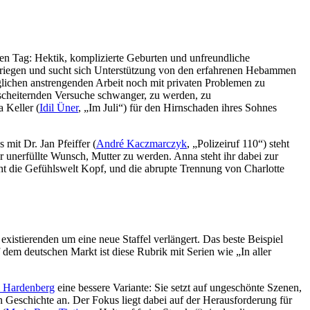
sten Tag: Hektik, komplizierte Geburten und unfreundliche
erkriegen und sucht sich Unterstützung von den erfahrenen Hebammen
glichen anstrengenden Arbeit noch mit privaten Problemen zu
 scheiternden Versuche schwanger, zu werden, zu
 Keller (
Idil Üner
, „Im Juli“) für den Hirnschaden ihres Sohnes
s mit Dr. Jan Pfeiffer (
André Kaczmarczyk
, „Polizeiruf 110“) steht
r unerfüllte Wunsch, Mutter zu werden. Anna steht ihr dabei zur
eht die Gefühlswelt Kopf, und die abrupte Trennung von Charlotte
xistierenden um eine neue Staffel verlängert. Das beste Beispiel
f dem deutschen Markt ist diese Rubrik mit Serien wie „In aller
a Hardenberg
eine bessere Variante: Sie setzt auf ungeschönte Szenen,
n Geschichte an. Der Fokus liegt dabei auf der Herausforderung für