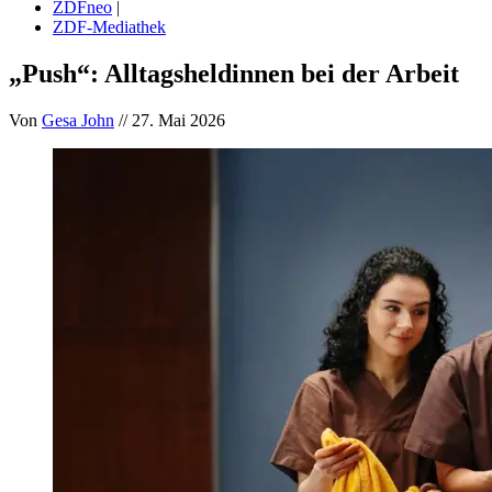
ZDFneo
|
ZDF-Mediathek
„Push“: Alltagsheldinnen bei der Arbeit
Von
Gesa John
// 27. Mai 2026