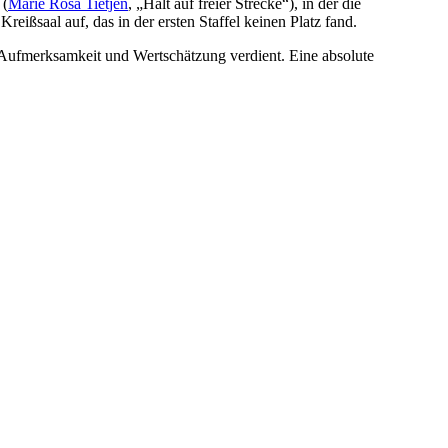
 (
Marie Rosa Tietjen
, „Halt auf freier Strecke“), in der die
ißsaal auf, das in der ersten Staffel keinen Platz fand.
r Aufmerksamkeit und Wertschätzung verdient. Eine absolute