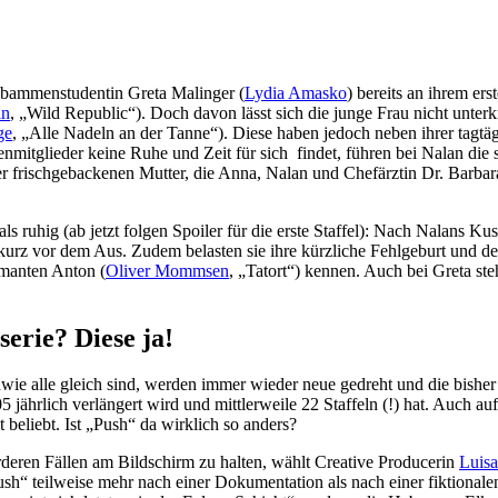
Hebammenstudentin Greta Malinger (
Lydia Amasko
) bereits an ihrem er
in
, „Wild Republic“). Doch davon lässt sich die junge Frau nicht unt
ge
, „Alle Nadeln an der Tanne“). Diese haben jedoch neben ihrer tagtä
mitglieder keine Ruhe und Zeit für sich findet, führen bei Nalan die
 frischgebackenen Mutter, die Anna, Nalan und Chefärztin Dr. Barbara
als ruhig (ab jetzt folgen Spoiler für die erste Staffel): Nach Nalans Kus
kurz vor dem Aus. Zudem belasten sie ihre kürzliche Fehlgeburt und de
rmanten Anton (
Oliver Mommsen
, „Tatort“) kennen. Auch bei Greta st
erie? Diese ja!
e alle gleich sind, werden immer wieder neue gedreht und die bisher e
 jährlich verlängert wird und mittlerweile 22 Staffeln (!) hat. Auch au
beliebt. Ist „Push“ da wirklich so anders?
deren Fällen am Bildschirm zu halten, wählt Creative Producerin
Luis
sh“ teilweise mehr nach einer Dokumentation als nach einer fiktionale