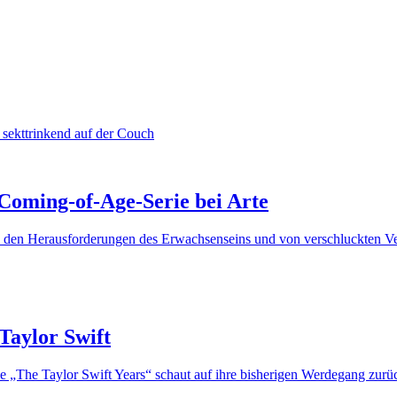
oming-of-Age-Serie bei Arte
en Herausforderungen des Erwachsenseins und von verschluckten Verl
Taylor Swift
e „The Taylor Swift Years“ schaut auf ihre bisherigen Werdegang zurü