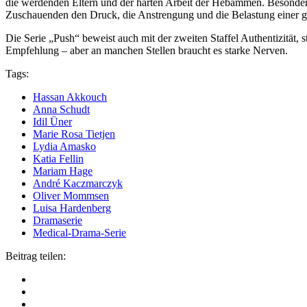
die werdenden Eltern und der harten Arbeit der Hebammen. Besonders
Zuschauenden den Druck, die Anstrengung und die Belastung einer gan
Die Serie „Push“ beweist auch mit der zweiten Staffel Authentizität
Empfehlung – aber an manchen Stellen braucht es starke Nerven.
Tags:
Hassan Akkouch
Anna Schudt
Idil Üner
Marie Rosa Tietjen
Lydia Amasko
Katia Fellin
Mariam Hage
André Kaczmarczyk
Oliver Mommsen
Luisa Hardenberg
Dramaserie
Medical-Drama-Serie
Beitrag teilen: