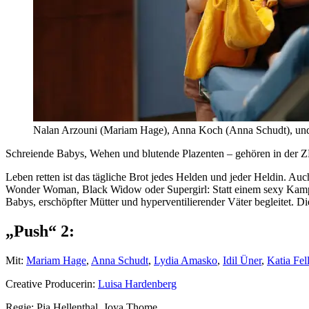
Nalan Arzouni (Mariam Hage), Anna Koch (Anna Schudt), und 
Schreiende Babys, Wehen und blutende Plazenten – gehören in der 
Leben retten ist das tägliche Brot jedes Helden und jeder Heldin. Au
Wonder Woman, Black Widow oder Supergirl: Statt einem sexy Kampfou
Babys, erschöpfter Mütter und hyperventilierender Väter begleitet. Di
„Push“ 2:
Mit:
Mariam Hage
,
Anna Schudt
,
Lydia Amasko
,
Idil Üner
,
Katia Fel
Creative Producerin:
Luisa Hardenberg
Regie: Pia Hellenthal, Joya Thome