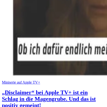
Miniserie auf Apple TV+
„Disclaimer“ bei Apple TV+ ist ein
Schlag in die Magengrube. Und das ist
positiv gemeint!