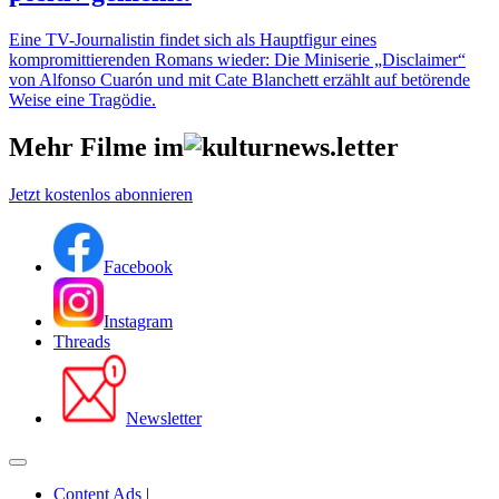
Eine TV-Journalistin findet sich als Hauptfigur eines
kompromittierenden Romans wieder: Die Miniserie „Disclaimer“
von Alfonso Cuarón und mit Cate Blanchett erzählt auf betörende
Weise eine Tragödie.
Mehr Filme im
Jetzt kostenlos abonnieren
Facebook
Instagram
Threads
Newsletter
Content Ads
|