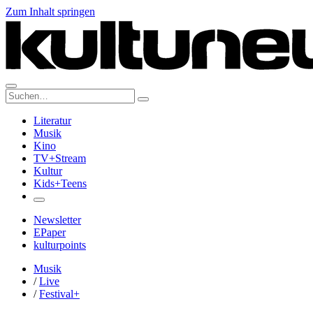
Zum Inhalt springen
Suche:
Literatur
Musik
Kino
TV+Stream
Kultur
Kids+Teens
Newsletter
EPaper
kulturpoints
Musik
/
Live
/
Festival+