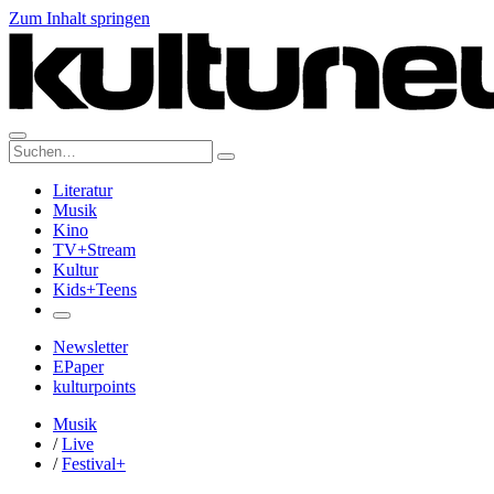
Zum Inhalt springen
Suche:
Literatur
Musik
Kino
TV+Stream
Kultur
Kids+Teens
Newsletter
EPaper
kulturpoints
Musik
/
Live
/
Festival+