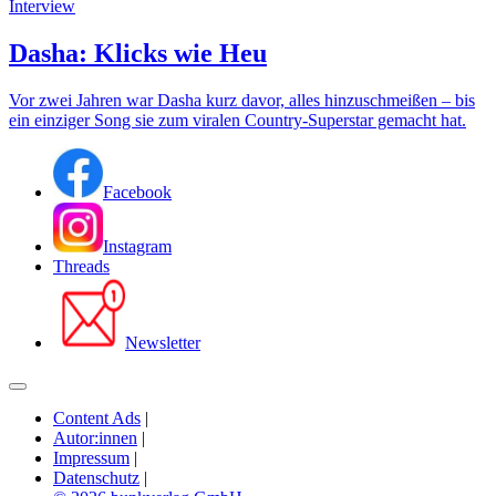
Interview
Dasha: Klicks wie Heu
Vor zwei Jahren war Dasha kurz davor, alles hinzuschmeißen – bis
ein einziger Song sie zum viralen Country-Superstar gemacht hat.
Facebook
Instagram
Threads
Newsletter
Content Ads
|
Autor:innen
|
Impressum
|
Datenschutz
|