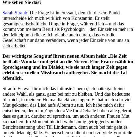
Wie sehen Sie das?
Sarah Straub
: Die Frage ist interessant, denn in diesem Punkt
unterscheide ich mich wirklich von Konstantin. Er stellt
gesamtgesellschaftliche Dinge in Frage, während ich – und das
kommt von meinem Beruf als Psychologin – den Einzelnen mehr in
den Mittelpunkt rücke. Ich glaube auch daran, dass wir die
Gesellschaft nur dann verändern, wenn jeder Einzelne von uns an
sich arbeitet.
Der wichtigste Song auf Ihrem neuen Album heißt „Die Zeit
heilt alle Wunda“ und geht an die Nieren. Eine Frau erzählt im
Sprechgesang und im Dialekt, wie sie nach langer Zeit gegen
erlebten sexuellen Missbrauch aufbegehrt. Sie macht die Tat
öffentlich.
Straub: Es war für mich das intimste Thema, ich hatte gar keine
andere Wahl, als ganz, ganz bei mir zu bleiben. Und das bedeutete
für mich, in meinem Heimatdialekt zu singen. Es hat mich sehr viel
Mut gekostet, das Lied aufs Album zu tun. Ich habe mich dafür
entschieden, denn im Zuge der #MeToo-Debatte haben alle gelernt,
dass es gut ist, darüber zu sprechen, um auch anderen Frauen Mut
zu machen. Im Moment bin ich wahnsinnig getriggert von der
Berichterstattung über Till Lindemann, denn auch bei mir geht es
um ein Machtgefälle. Es herrschen schlicht noch zu viele Vorurteile