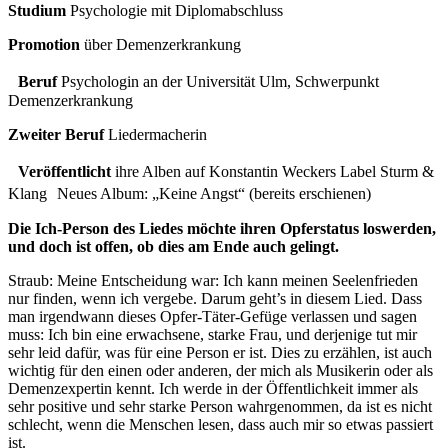
Studium
Psychologie mit Diplomabschluss
Promotion
über Demenzerkrankung
Beruf
Psychologin an der Universität Ulm, Schwerpunkt
Demenzerkrankung
Zweiter Beruf
Liedermacherin
Veröffentlicht
ihre Alben auf Konstantin Weckers Label Sturm &
Klang Neues Album: „Keine Angst“ (bereits erschienen)
Die Ich-Person des Liedes möchte ihren Opferstatus loswerden,
und doch ist offen, ob dies am Ende auch gelingt.
Straub: Meine Entscheidung war: Ich kann meinen Seelenfrieden
nur finden, wenn ich vergebe. Darum geht’s in diesem Lied. Dass
man irgendwann dieses Opfer-Täter-Gefüge verlassen und sagen
muss: Ich bin eine erwachsene, starke Frau, und derjenige tut mir
sehr leid dafür, was für eine Person er ist. Dies zu erzählen, ist auch
wichtig für den einen oder anderen, der mich als Musikerin oder als
Demenzexpertin kennt. Ich werde in der Öffentlichkeit immer als
sehr positive und sehr starke Person wahrgenommen, da ist es nicht
schlecht, wenn die Menschen lesen, dass auch mir so etwas passiert
ist.