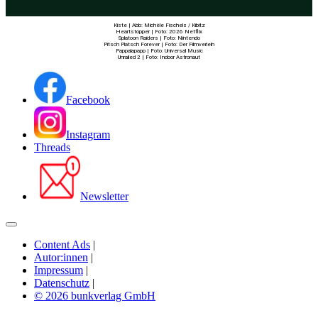
Kiste | Abb: Michèle Fischels / Kibitz
Heartstopper | Foto: 2026 Netflix
Splatoon Raiders | Foto: Nintendo
Pitsch Platsch Forever | Foto: Der Filmverleih
Pappalapapp | Foto: Universal Music
Unrailed 2 | Foto: Indoor Astronaut
Facebook
Instagram
Threads
Newsletter
Content Ads
|
Autor:innen
|
Impressum
|
Datenschutz
|
© 2026 bunkverlag GmbH