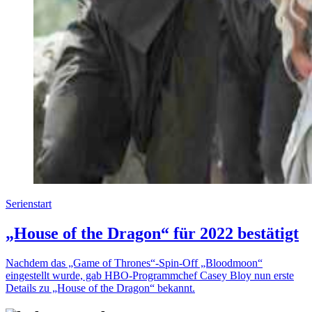
Serienstart
„House of the Dragon“ für 2022 bestätigt
Nachdem das „Game of Thrones“-Spin-Off „Bloodmoon“
eingestellt wurde, gab HBO-Programmchef Casey Bloy nun erste
Details zu „House of the Dragon“ bekannt.