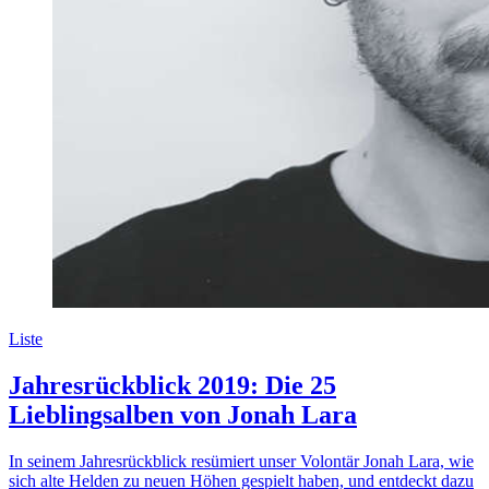
Liste
Jahresrückblick 2019: Die 25
Lieblingsalben von Jonah Lara
In seinem Jahresrückblick resümiert unser Volontär Jonah Lara, wie
sich alte Helden zu neuen Höhen gespielt haben, und entdeckt dazu