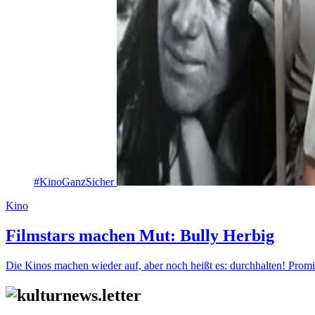
#KinoGanzSicher
Kino
Filmstars machen Mut: Bully Herbig
Die Kinos machen wieder auf, aber noch heißt es: durchhalten! Promi