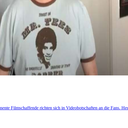
nente Filmschaffende richten sich in Videobotschaften an die Fans. He