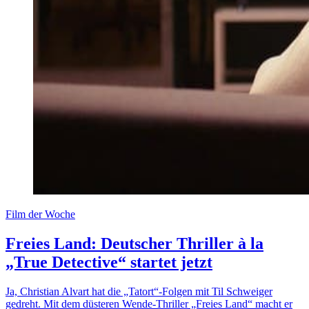
Film der Woche
Freies Land: Deutscher Thriller à la
„True Detective“ startet jetzt
Ja, Christian Alvart hat die „Tatort“-Folgen mit Til Schweiger
gedreht. Mit dem düsteren Wende-Thriller „Freies Land“ macht er