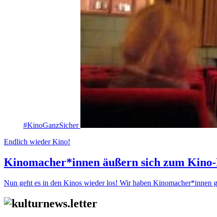
#KinoGanzSicher
Endlich wieder Kino!
Kinomacher*innen äußern sich zum Kino-
Nun geht es in den Kinos wieder los! Wir haben Kinomacher*innen gef