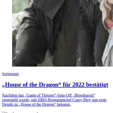
Serienstart
„House of the Dragon“ für 2022 bestätigt
Nachdem das „Game of Thrones“-Spin-Off „Bloodmoon“
eingestellt wurde, gab HBO-Programmchef Casey Bloy nun erste
Details zu „House of the Dragon“ bekannt.