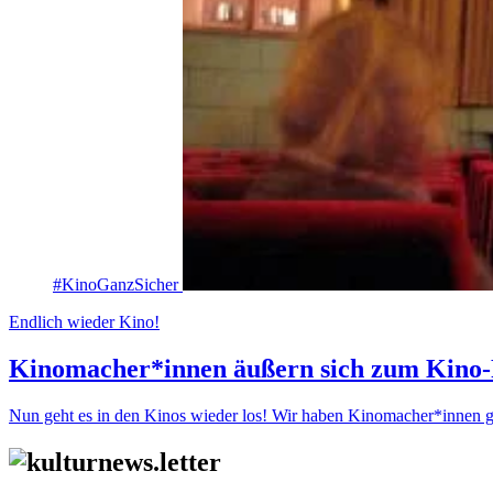
#KinoGanzSicher
Endlich wieder Kino!
Kinomacher*innen äußern sich zum Kino-
Nun geht es in den Kinos wieder los! Wir haben Kinomacher*innen gef