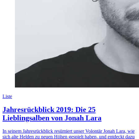
Liste
Jahresrückblick 2019: Die 25
Lieblingsalben von Jonah Lara
In seinem Jahresrückblick resümiert unser Volontär Jonah Lara, wie
sich alte Helden zu neuen Höhen gespielt haben, und entdeckt dazu