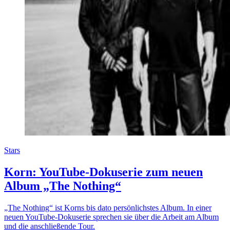
Stars
Korn: YouTube-Dokuserie zum neuen
Album „The Nothing“
„The Nothing“ ist Korns bis dato persönlichstes Album. In einer
neuen YouTube-Dokuserie sprechen sie über die Arbeit am Album
und die anschließende Tour.