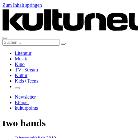
Zum Inhalt springen
Suche:
Literatur
Musik
Kino
TV+Stream
Kultur
Kids+Teens
Newsletter
EPaper
kulturpoints
two hands