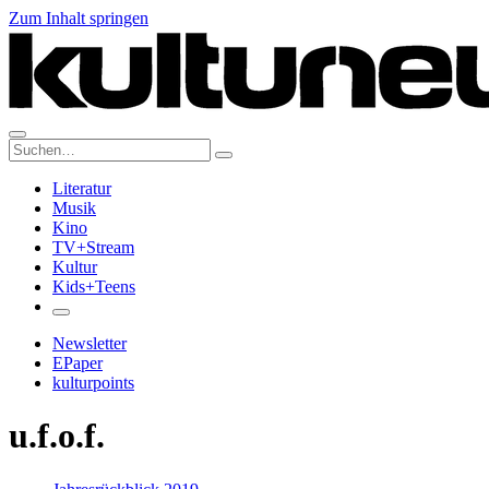
Zum Inhalt springen
Suche:
Literatur
Musik
Kino
TV+Stream
Kultur
Kids+Teens
Newsletter
EPaper
kulturpoints
u.f.o.f.