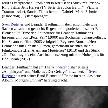
wird es versprochen. Prominent besetzt ist das Stück mit Iffland-
Ring-Träger Jens Harzer (TV-Serie „Babylon Berlin“), Victoria
Trauttmansdorf, Sandra Flubacher und Gabriela Maria Schmiede
(Kinoerfolg „Systemsprenger“).
Sven Regener
und Leander Haußmann haben schon viele tolle
Sachen zusammen gemacht: Regener komponierte mit seiner Band
Element Of Crime den Soundtrack für Leander Haußmanns
Inszenierung von „Peter Pan“ (2000) am Bochumer Schauspielhaus;
Haußmann verfilmte 2003 erfolgreich Regeners Roman „Herr
Lehmann“ mit Christian Ulmen, gemeinsam machten sie die
Filmkomödie „Hai-Alarm am Müggelsee“ (2013) und das Stück
„Die Danksager“, eine Auseinandersetzung mit dem Nobelpreis für
Bob Dylan (2017).
Leander Haußmann hat am
Thalia Theater
bisher Kleists
„Amphitryon“ und Molières „Der Geizige“ inszeniert.
Sven
Regener
hat mit seiner Band Element of Crime im April das neue
Album „Morgens um vier“ herausgebracht.