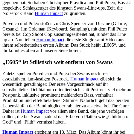
gegeben hat. So haben Christopher Pravdica und Phil Puleo, Bassist
respektive Schlagzeuger des jüngsten Swans-Line-ups, Zeit, die
Noiserock-Band
Human Impact
zu gründen.
Pravdica und Puleo stoßen zu Chris Spencer von Unsane (Gitarre,
Gesang). Jim Coleman (Keyboard, Sampling), mit dem Phil Puleo
bereits bei Cop Shoot Cop zusammgearbeitet hat, rundet das Line-
up ab. Nun teilen
Human Impact
die erste Single samt Video aus
ihrem selbstbetitelten ersten Album: Das Stück heißt „E605“, und
ihr könnt es oben auf unserer Seite hören.
„E605“ ist Stilistisch weit entfernt von Swans
Zuletzt spielten Pravdica und Puleo bei Swans noch frei
assoziativen, jam-lastigen Postrock.
Human Impact
gibt sich da
wesentlich geradliniger: Der erste Vorgeschmack auf ihr
selbstbetiteltes Debütalbum orientiert sich statt Postrock viel mehr an
Postpunk, inklusive prominent mahlendem Bass, verhallter
Produktion und effektbeladener Stimme. Natürlich geht das bei den
Lebensläufen der Bandmitglieder rabiater zu als etwa bei The Cure.
Daher ist
Human Impact
vor allem eine Band, die jene verfolgen
sollten, die bei Swans zuletzt das Erbe von Platten wie „Children of
God“ und „Filth“ vermisst haben.
Human Impact
erscheint am 13. März. Das Album könnt ihr bei