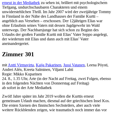
erneut in der Mediathek
zu sehen ist, brilliert mit psychologischem
Tiefgang, undurchschaubaren Charakteren und einem
unwiderstehlichen Thrill. Im Jahr 2007 wird der zweijährige Tommy
in Finnland in der Nähe des Landhauses der Familie Kurtti –
angeblich aus Versehen – erschossen. Der 12jährigen Elias war
ohne Erlaubnis seines Vaters mit dessen Jagdgewehr im Wald
unterwegs. Der Nachbarsjunge hat sich schon zu Beginn des
Urlaubs der großen Familie Kurtti mit Elias’ Vater Seppo angelegt,
der wiederum mit Elias und dann auch mit Elias’ Vater
aneinandergeriet.
Zimmer 301
mit
Antti Virmavirta
,
Kaija Pakarinen
,
Jussi Vatanen
, Leena Pöysti,
Andrei Alén, Kreeta Salminen, Viljami Lahti
Regie: Mikko Kuparinen
24. 8., 1.35 Uhr, Arte (in der Nacht auf Freitag, zwei Folgen, ebenso
in den folgenden Nächten von Donnerstag auf Freitag)
ab sofort in der Arte Mediathek
Zwölf Jahre später im Jahr 2019 wollen die Kurttis erneut
gemeinsam Urlaub machen, diesmal auf der griechischen Insel Kos.
Die ersten Szenen des finnischen Sechsteilers, aber auch viele
weitere Rückblenden zeigen, wie traumatisch noch immer das vor