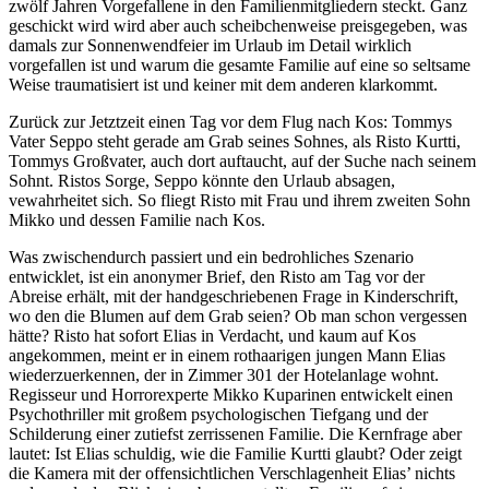
zwölf Jahren Vorgefallene in den Familienmitgliedern steckt. Ganz
geschickt wird wird aber auch scheibchenweise preisgegeben, was
damals zur Sonnenwendfeier im Urlaub im Detail wirklich
vorgefallen ist und warum die gesamte Familie auf eine so seltsame
Weise traumatisiert ist und keiner mit dem anderen klarkommt.
Zurück zur Jetztzeit einen Tag vor dem Flug nach Kos: Tommys
Vater Seppo steht gerade am Grab seines Sohnes, als Risto Kurtti,
Tommys Großvater, auch dort auftaucht, auf der Suche nach seinem
Sohnt. Ristos Sorge, Seppo könnte den Urlaub absagen,
vewahrheitet sich. So fliegt Risto mit Frau und ihrem zweiten Sohn
Mikko und dessen Familie nach Kos.
Was zwischendurch passiert und ein bedrohliches Szenario
entwicklet, ist ein anonymer Brief, den Risto am Tag vor der
Abreise erhält, mit der handgeschriebenen Frage in Kinderschrift,
wo den die Blumen auf dem Grab seien? Ob man schon vergessen
hätte? Risto hat sofort Elias in Verdacht, und kaum auf Kos
angekommen, meint er in einem rothaarigen jungen Mann Elias
wiederzuerkennen, der in Zimmer 301 der Hotelanlage wohnt.
Regisseur und Horrorexperte Mikko Kuparinen entwickelt einen
Psychothriller mit großem psychologischen Tiefgang und der
Schilderung einer zutiefst zerrissenen Familie. Die Kernfrage aber
lautet: Ist Elias schuldig, wie die Familie Kurtti glaubt? Oder zeigt
die Kamera mit der offensichtlichen Verschlagenheit Elias’ nichts