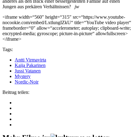
anderes als den Blick einer bessergestellten Familie auf einen
Jungen aus prekären Verhältnissen?
jw
<iframe width=“560″ height=“315″ src=“https://www.youtube-
nocookie.com/embed/LxtlungIZkU“ title=“YouTube video player“
frameborder=“0″ allow=“accelerometer; autoplay; clipboard-write;
encrypted-media; gyroscope; picture-in-picture“ allowfullscreen>
</iframe>
Tags:
Antti Virmavirta
Kaija Pakarinen
Jussi Vatanen
Mystery
Nordic-Noir
Beitrag teilen: